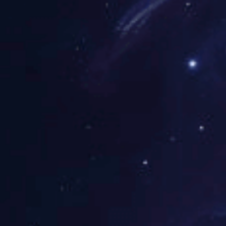
手机：13788988492
Tel:+86-21-59154950
Fax:+86-21-59900211
台湾
佳元精密企業有限公司
Tel：(02)2267-9325 / (02)2267-9575
Fax：(02)2267-0913
Add：23673新北市土城區慶樂街47號
E-MAIL: jiayuan@uoftsamuelpm.com.tw
Phone、Line：0931070666 Tony Chen